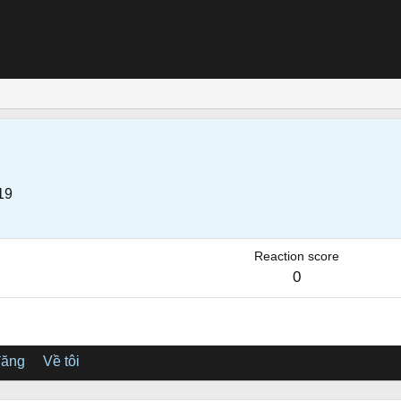
19
Reaction score
0
đăng
Về tôi