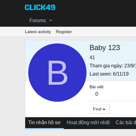
Forums
Latest activity
Register
Baby 123
B
41
Tham gia ngày
23/9/
Last seen
6/11/19
Bài viết
0
Find
Tin nhắn hồ sơ
Hoạt động mới nhất
Các bài 