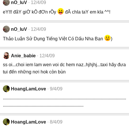
nO_luV
12/4/09
eY!!! đâY giỜ kÔ đƠn rỒy
đÃ chIa taY em kIa ^^!
nO_luV
12/4/09
Thảo Luận Sử Dụng Tiếng Việt Có Dấu Nha Bạn
)
Anie_babie
12/4/09
ss oi...choi iem lam wen voi dc hem naz..hjhjhj...taxi hãy đưa
tui đến những nơi hok còn bùn
HoangLamLove
9/4/09
...........................................................................................................
......................................................................
HoangLamLove
8/4/09