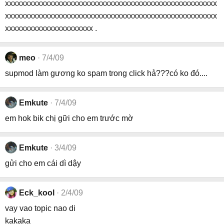
xxxxxxxxxxxxxxxxxxxxxxxxxxxxxxxxxxxxxxxxxxxxxxxxxxxxx
xxxxxxxxxxxxxxxxxxxxxxxxxxxxxxxxxxxxxxxxxxxxxxxxxxxxx
xxxxxxxxxxxxxxxxxxxxxx .
meo
7/4/09
supmod làm gương ko spam trong click hả???có ko đó....
Emkute
7/4/09
em hok bik chị gữi cho em trước mờ
Emkute
3/4/09
gửi cho em cái dì dậy
Eck_kool
2/4/09
vay vao topic nao di
kakaka