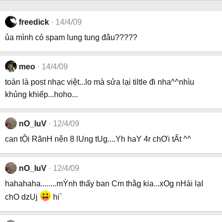
freedick
14/4/09
ủa mình có spam lung tung đâu?????
meo
14/4/09
toàn là post nhạc việt...lo mà sửa lại tiltle đi nha^^nhìu
khủng khiếp...hoho...
nO_luV
12/4/09
can tỘi RãnH nên 8 lUng tUg....Yh haY 4r chƠi tẤt ^^
nO_luV
12/4/09
hahahaha........mỲnh thấy ban Cm thằg kia...xOg nHái lạI
chO dzUj
hi`