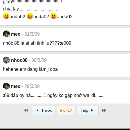
giận!!!!!!!!!!!!!!!!!!!!!!!!!!!!!!!!!!!!!!!!!!!
chia tay..................................
anda02:
anda02:
anda02:
meo
31/3/09
nhóc 88 là ai ah tình iu????:e009:
nhoc88
30/3/09
hehehe.em đang làm j đóa
meo
29/3/09
:89:đâu oy nà...........1 ngày ko gặp nhớ wa' đi........
First
Last
Trước
6 of 14
Tiếp