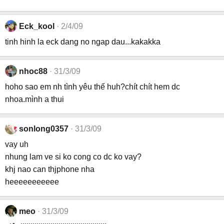
Eck_kool
2/4/09
tinh hinh la eck dang no ngap dau...kakakka
nhoc88
31/3/09
hoho sao em nh tình yêu thế huh?chít chít hem dc
nhoa.mình a thui
sonlong0357
31/3/09
vay uh
nhung lam ve si ko cong co dc ko vay?
khj nao can thjphone nha
heeeeeeeeeee
meo
31/3/09