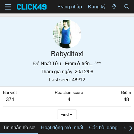
Đăng nhập
Đăng ký
Babyditaxi
Đệ Nhất Tửu
·
From
ở trển....^*^
Tham gia ngày
20/12/08
Last seen
4/9/12
Bài viết
Reaction score
Điểm
374
4
48
Find
Tin nhắn hồ sơ
Hoạt động mới nhất
Các bài đăng
Về tô