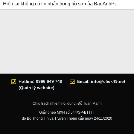
Hiện tại không có tin nhắn trong hồ sơ của BaoAnhPc.
Hotline: 0966 649 749
Email:
info@click49.net
(Quản lý website)
Chịu trách nhiệm nội dung: Đỗ Tuấn Mạnh
Giấy phép MXH số 544/GP-BTTTT
do Bộ Thông Tin và Truyền Thông cấp ngày 24/11/2020