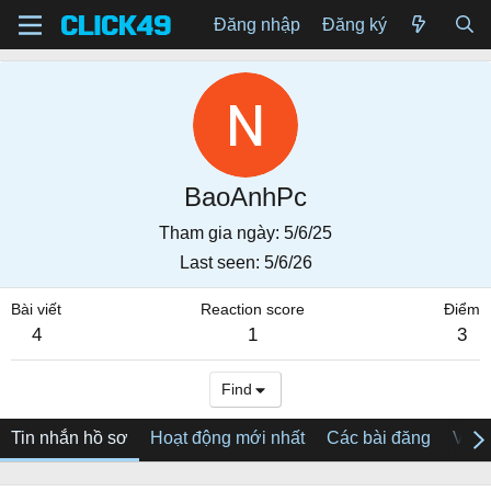
Đăng nhập
Đăng ký
BaoAnhPc
Tham gia ngày
5/6/25
Last seen
5/6/26
Bài viết
Reaction score
Điểm
4
1
3
Find
Tin nhắn hồ sơ
Hoạt động mới nhất
Các bài đăng
Về tô