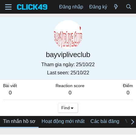
Đăng nhập
Đăng ký
bayvipliveclub
Tham gia ngày
25/10/22
Last seen
25/10/22
Bài viết
Reaction score
Điểm
0
0
0
Find
Tin nhắn hồ sơ
Hoạt động mới nhất
Các bài đăng
Về tô