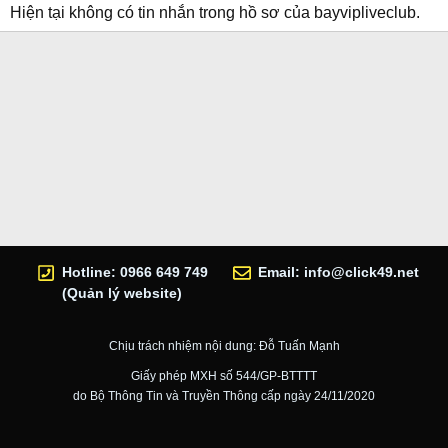
Hiện tại không có tin nhắn trong hồ sơ của bayvipliveclub.
Hotline: 0966 649 749
Email:
info@click49.net
(Quản lý website)
Chịu trách nhiệm nội dung: Đỗ Tuấn Mạnh
Giấy phép MXH số 544/GP-BTTTT
do Bộ Thông Tin và Truyền Thông cấp ngày 24/11/2020