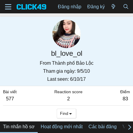
Đăng nhập
Đăng ký
bl_love_ol
From
Thành phố Bảo Lộc
Tham gia ngày
9/5/10
Last seen
6/10/17
Bài viết
Reaction score
Điểm
577
2
83
Find
Tin nhắn hồ sơ
Hoạt động mới nhất
Các bài đăng
Về tô