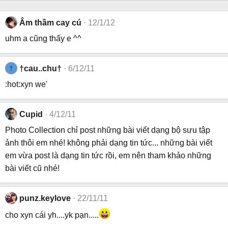
Âm thầm cay cú
12/1/12
uhm a cũng thấy e ^^
†
†cau..chu†
6/12/11
:hot:xyn we'
Cupid
4/12/11
Photo Collection chỉ post những bài viết dạng bộ sưu tập
ảnh thôi em nhé! không phải dạng tin tức... những bài viết
em vừa post là dạng tin tức rồi, em nên tham khảo những
bài viết cũ nhé!
punz.keylove
22/11/11
cho xyn cái yh....yk pạn.....