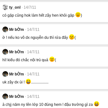
ty_onl
14/7/11
có gặp củng hok làm hết zậy hen khỏi gặp
)
Mr bỜm
14/7/11
ờ ! nếu ko vô dx nguyễn du thì rứa đấy
(
Mr bỜm
14/7/11
hì! kiểu đó chắc nội trú quá
(
Mr bỜm
14/7/11
uk zậy dx ùi !
..................
Mr bỜm
14/7/11
à chjj năm ny lên lớp 10 đúng hem ! đậu trường gì za