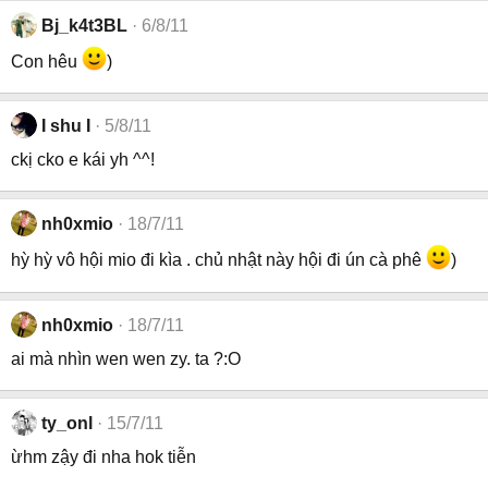
Bj_k4t3BL
6/8/11
Con hêu
)
I shu I
5/8/11
ckị cko e kái yh ^^!
nh0xmio
18/7/11
hỳ hỳ vô hội mio đi kìa . chủ nhật này hội đi ún cà phê
)
nh0xmio
18/7/11
ai mà nhìn wen wen zy. ta ?:O
ty_onl
15/7/11
ừhm zậy đi nha hok tiễn