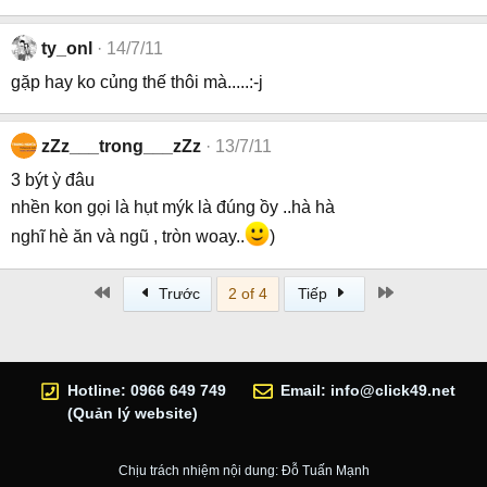
ty_onl
14/7/11
gặp hay ko củng thế thôi mà.....:-j
zZz___trong___zZz
13/7/11
3 být ỳ đâu
nhền kon gọi là hụt mýk là đúng ồy ..hà hà
nghĩ hè ăn và ngũ , tròn woay..
)
First
Last
Trước
2 of 4
Tiếp
Hotline: 0966 649 749
Email:
info@click49.net
(Quản lý website)
Chịu trách nhiệm nội dung: Đỗ Tuấn Mạnh