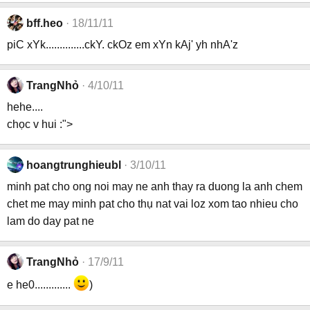
bff.heo
18/11/11
piC xYk..............ckY. ckOz em xYn kAj' yh nhA'z
TrangNhỏ
4/10/11
hehe....
chọc v hui :">
hoangtrunghieubl
3/10/11
minh pat cho ong noi may ne anh thay ra duong la anh chem
chet me may minh pat cho thụ nat vai loz xom tao nhieu cho
lam do day pat ne
TrangNhỏ
17/9/11
e he0.............
)