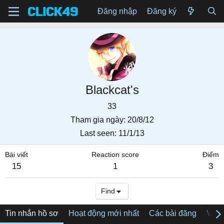
Đăng nhập
Đăng ký
Blackcat's
33
Tham gia ngày
20/8/12
Last seen
11/1/13
Bài viết
Reaction score
Điểm
15
1
3
Find
Tin nhắn hồ sơ
Hoạt động mới nhất
Các bài đăng
Về tô