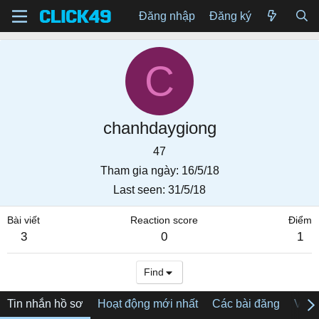
Đăng nhập
Đăng ký
C
chanhdaygiong
47
Tham gia ngày
16/5/18
Last seen
31/5/18
Bài viết
Reaction score
Điểm
3
0
1
Find
Tin nhắn hồ sơ
Hoạt động mới nhất
Các bài đăng
Về tô