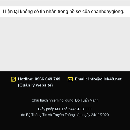
Hiện tại không có tin nhắn trong hồ sơ của chanhdaygiong.
Hotline: 0966 649 749
Email:
info@click49.net
(Quản lý website)
Chịu trách nhiệm nội dung: Đỗ Tuấn Mạnh
Giấy phép MXH số 544/GP-BTTTT
do Bộ Thông Tin và Truyền Thông cấp ngày 24/11/2020