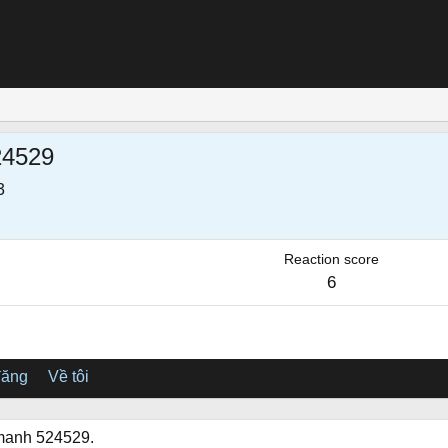
24529
3
Reaction score
6
đăng
Về tôi
 manh 524529.