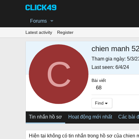
Forums
Latest activity
Register
chien manh 5
C
Tham gia ngày
5/3/2
Last seen
6/4/24
Bài viết
68
Find
Tin nhắn hồ sơ
Hoạt động mới nhất
Các bài 
Hiện tại không có tin nhắn trong hồ sơ của chien