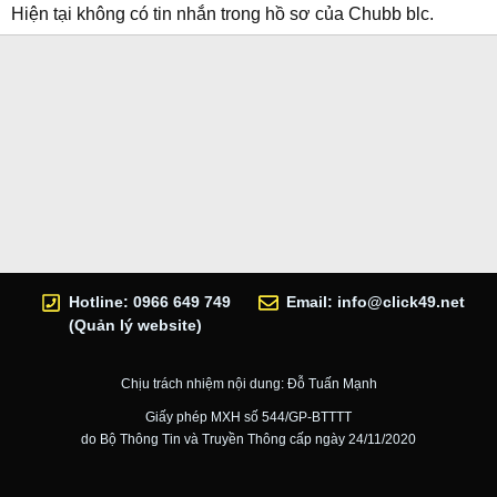
Hiện tại không có tin nhắn trong hồ sơ của Chubb blc.
Hotline: 0966 649 749
Email:
info@click49.net
(Quản lý website)
Chịu trách nhiệm nội dung: Đỗ Tuấn Mạnh
Giấy phép MXH số 544/GP-BTTTT
do Bộ Thông Tin và Truyền Thông cấp ngày 24/11/2020