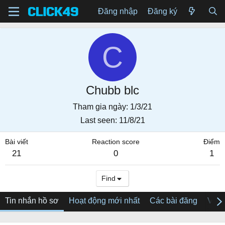
Đăng nhập
Đăng ký
C
Chubb blc
Tham gia ngày
1/3/21
Last seen
11/8/21
Bài viết
Reaction score
Điểm
21
0
1
Find
Tin nhắn hồ sơ
Hoạt động mới nhất
Các bài đăng
Về tô