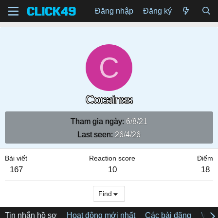
Đăng nhập
Đăng ký
C
Cocainss
Tham gia ngày
6/8/21
Last seen
26/4/26
Bài viết
Reaction score
Điểm
167
10
18
Find
Tin nhắn hồ sơ
Hoạt động mới nhất
Các bài đăng
Về tô