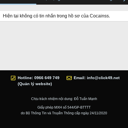
Hiện tại không có tin nhắn trong hồ sơ của Cocainss.
Hotline: 0966 649 749
Email:
info@click49.net
(Quản lý website)
Chịu trách nhiệm nội dung: Đỗ Tuấn Mạnh
Giấy phép MXH số 544/GP-BTTTT
do Bộ Thông Tin và Truyền Thông cấp ngày 24/11/2020