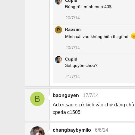
Cupid
Đúng rồi, mình mua 40$
20/7/14
Raosim
R
Mình cài vào không hiển thị gì nè.
20/7/14
Cupid
Set quyền chưa?
21/7/14
baonguyen
17/7/14
B
Ad ơi,sao e cứ kích vào chữ đăng chủ đề
xperia c1505
changbaybymilo
6/6/14