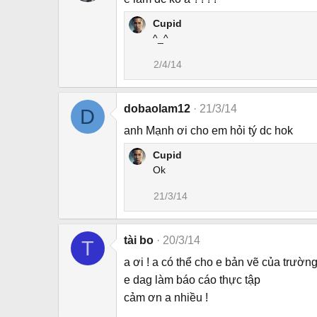
Cupid
^_^
2/4/14
dobaolam12
21/3/14
D
anh Mạnh ơi cho em hỏi tý dc hok
Cupid
Ok
21/3/14
tài bo
20/3/14
T
a ơi ! a có thể cho e bản vẽ của trườ
e dag làm báo cáo thực tập
cảm ơn a nhiều !