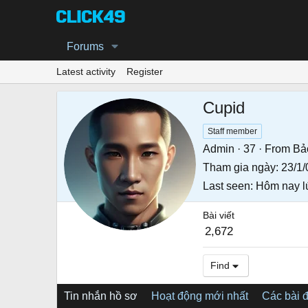
Forums
Latest activity
Register
Cupid
Staff member
Admin
·
37
·
From
Bả
Tham gia ngày
23/1/
Last seen
Hôm nay l
Bài viết
2,672
Find
Tin nhắn hồ sơ
Hoạt động mới nhất
Các bài 