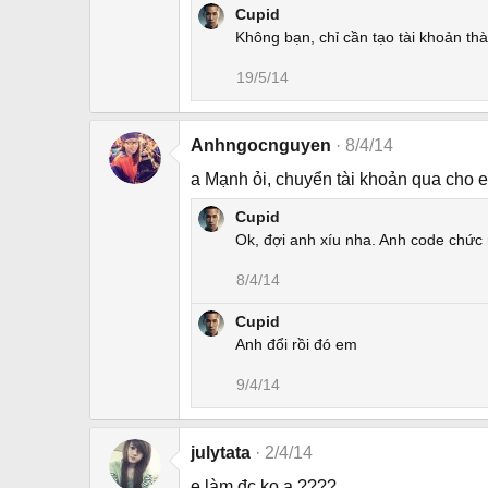
Cupid
Không bạn, chỉ cần tạo tài khoản thà
19/5/14
Anhngocnguyen
8/4/14
a Mạnh ỏi, chuyển tài khoản qua cho 
Cupid
Ok, đợi anh xíu nha. Anh code chức
8/4/14
Cupid
Anh đổi rồi đó em
9/4/14
julytata
2/4/14
e làm đc ko a ????