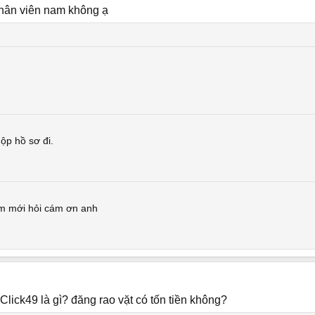
nhân viên nam không ạ
ộp hồ sơ đi.
m mới hỏi cám ơn anh
 Click49 là gì? đăng rao vặt có tốn tiền không?