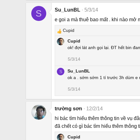
Su_LunBL
5/3/14
S
e goi a mà thuê bao mất . khi nào mở
Cupid
R
e
Cupid
a
ok! đợi lát anh gọi lại. ĐT hết bin đa
c
5/3/14
t
i
Su_LunBL
S
o
ok a . sớm sớm 1 tí trước 3h dùm e
n
s
5/3/14
:
trường sơn
12/2/14
hi bác tìm hiểu thêm thông tin về vụ 
đã chết có gì bác tìm hiểu thêm thông t
Cupid