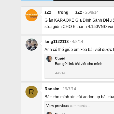
zZz___trong___zZz
26/8/14
Giàn KARAOKE Gia Đình Sành Điệu 5-
sửa giùm CHO E thành 4.150VNĐ vói
long1122113
4/8/14
Anh có thể giúp em xóa bài viết được
Cupid
Bạn gửi link bài viết cho mình
4/8/14
Raosim
19/7/14
R
Bác cho mình xin cái addon up bài c
View previous comments…