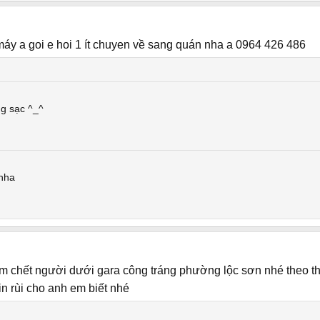
 máy a goi e hoi 1 ít chuyen về sang quán nha a 0964 426 486
ng sạc ^_^
 nha
đâm chết người dưới gara công tráng phường lộc sơn nhé theo th
in rùi cho anh em biết nhé