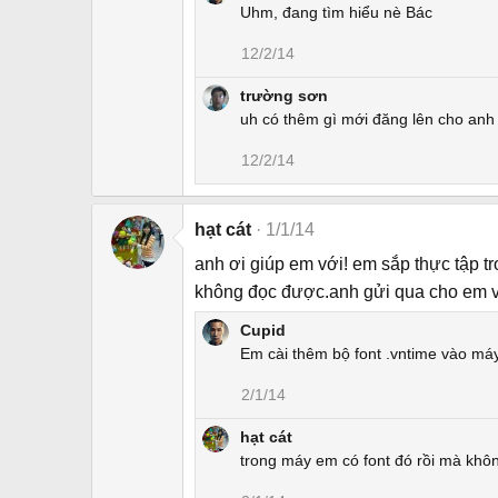
Uhm, đang tìm hiểu nè Bác
12/2/14
trường sơn
uh có thêm gì mới đăng lên cho anh
12/2/14
hạt cát
1/1/14
anh ơi giúp em với! em sắp thực tập 
không đọc được.anh gửi qua cho em 
Cupid
Em cài thêm bộ font .vntime vào máy 
2/1/14
hạt cát
trong máy em có font đó rồi mà khôn