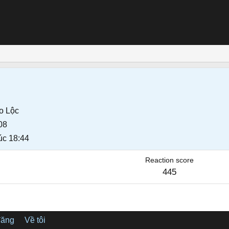
o Lộc
08
úc 18:44
Reaction score
445
đăng
Về tôi