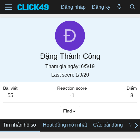
Đăng nhập
Đăng ký
Đ
Đặng Thành Công
Tham gia ngày
6/5/19
Last seen
1/9/20
Bài viết
Reaction score
Điểm
55
-1
8
Find
Tin nhắn hồ sơ
Hoạt động mới nhất
Các bài đăng
Về tô