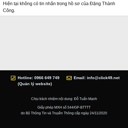
Hiện tại không có tin nhắn trong hồ sơ của Đặng Thành
Công.
Hotline: 0966 649 749
Email:
info@click49.net
(Quản lý website)
Chịu trách nhiệm nội dung: Đỗ Tuấn Mạnh
Giấy phép MXH số 544/GP-BTTTT
do Bộ Thông Tin và Truyền Thông cấp ngày 24/11/2020