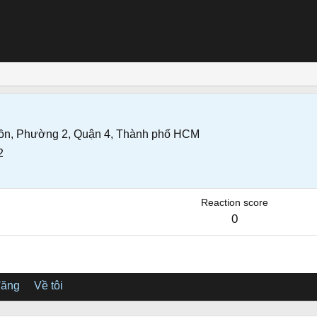
ồn, Phường 2, Quận 4, Thành phố HCM
2
Reaction score
0
đăng
Về tôi