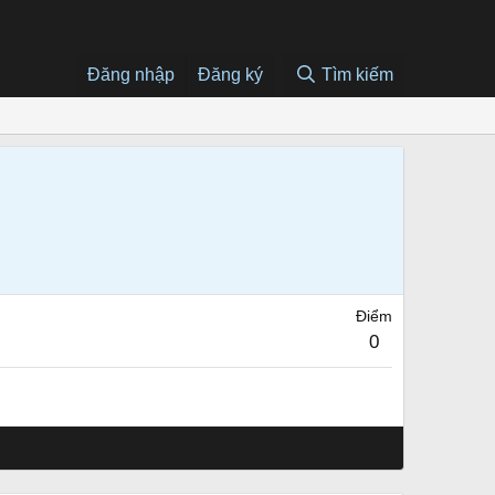
Đăng nhập
Đăng ký
Tìm kiếm
Điểm
0