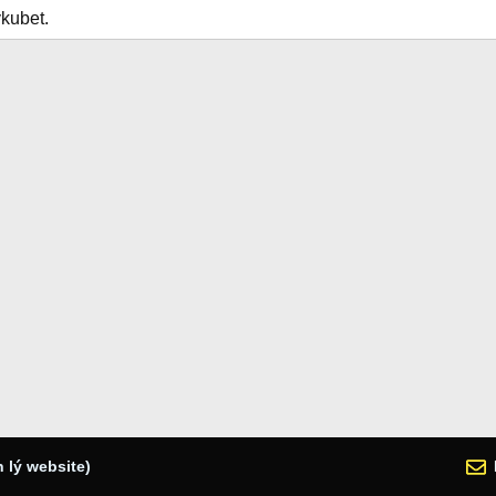
ykubet.
 lý website)