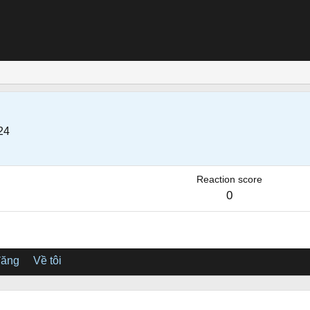
24
Reaction score
0
đăng
Về tôi