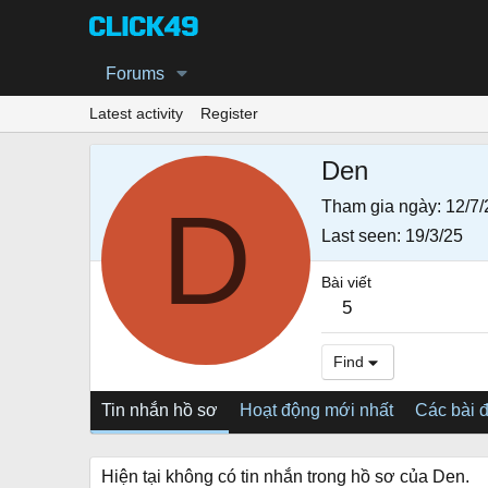
Forums
Latest activity
Register
Den
D
Tham gia ngày
12/7/
Last seen
19/3/25
Bài viết
5
Find
Tin nhắn hồ sơ
Hoạt động mới nhất
Các bài 
Hiện tại không có tin nhắn trong hồ sơ của Den.