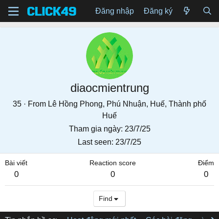
Đăng nhập
Đăng ký
diaocmientrung
35
·
From
Lê Hồng Phong, Phú Nhuận, Huế, Thành phố
Huế
Tham gia ngày
23/7/25
Last seen
23/7/25
Bài viết
Reaction score
Điểm
0
0
0
Find