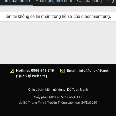
Tin nhắn hồ sơ
Hoạt động mới nhất
Các bài đăng
Về tô
Hiện tại không có tin nhắn trong hồ sơ của diaocmientrung.
Hotline: 0966 649 749
Email:
info@click49.net
(Quản lý website)
Chịu trách nhiệm nội dung: Đỗ Tuấn Mạnh
Giấy phép MXH số 544/GP-BTTTT
do Bộ Thông Tin và Truyền Thông cấp ngày 24/11/2020