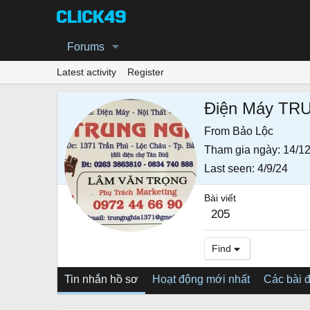
Forums
Latest activity
Register
Điện Máy TR
From
Bảo Lộc
Tham gia ngày
14/12
Last seen
4/9/24
Bài viết
205
Find
Tin nhắn hồ sơ
Hoạt động mới nhất
Các bài 