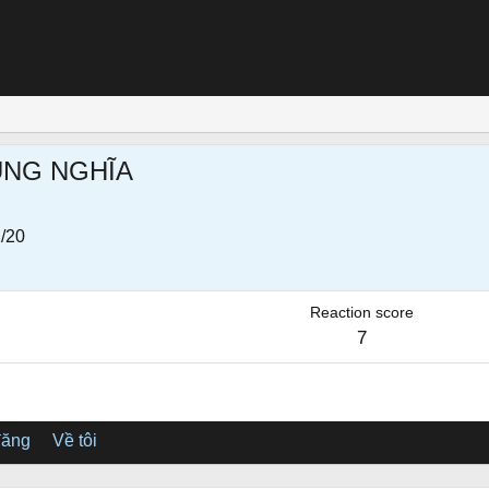
UNG NGHĨA
/20
Reaction score
7
đăng
Về tôi