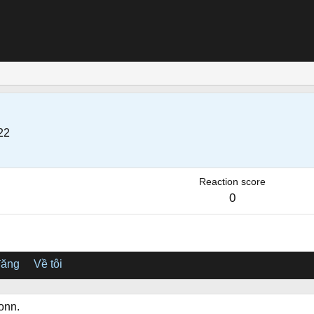
22
Reaction score
0
đăng
Về tôi
onn.