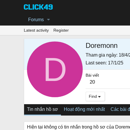
Forums
Latest activity
Register
Doremonn
D
Tham gia ngày
18/4/
Last seen
17/1/25
Bài viết
20
Find
Tin nhắn hồ sơ
Hoạt động mới nhất
Các bài 
Hiện tại không có tin nhắn trong hồ sơ của Dorem