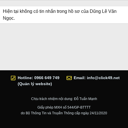
Hiện tại không có tin nhắn trong hồ sơ của Dũng Lê Văn
Ngọc.
Hotline: 0966 649 749
Email:
info@click49.net
(Quản lý website)
Chịu trách nhiệm nội dung: Đỗ Tuấn Mạnh
Giấy phép MXH số 544/GP-BTTTT
do Bộ Thông Tin và Truyền Thông cấp ngày 24/11/2020