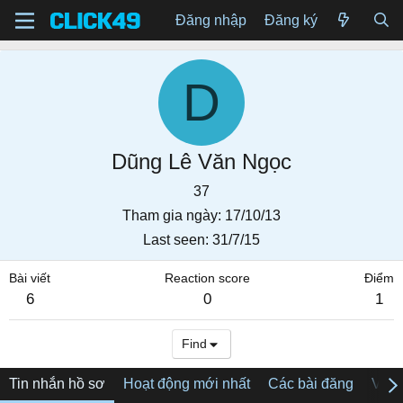
Đăng nhập
Đăng ký
D
Dũng Lê Văn Ngọc
37
Tham gia ngày
17/10/13
Last seen
31/7/15
Bài viết
Reaction score
Điểm
6
0
1
Find
Tin nhắn hồ sơ
Hoạt động mới nhất
Các bài đăng
Về tô