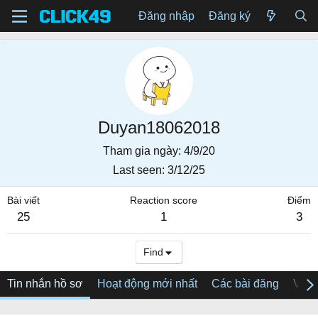
Đăng nhập
Đăng ký
Duyan18062018
Tham gia ngày
4/9/20
Last seen
3/12/25
Bài viết
Reaction score
Điểm
25
1
3
Find
Tin nhắn hồ sơ
Hoạt động mới nhất
Các bài đăng
Về tô