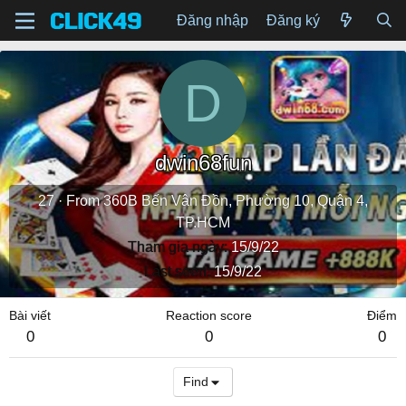
Đăng nhập
Đăng ký
D
dwin68fun
27
·
From
360B Bến Vân Đồn, Phường 10, Quận 4,
TP.HCM
Tham gia ngày
15/9/22
Last seen
15/9/22
Bài viết
Reaction score
Điểm
0
0
0
Find