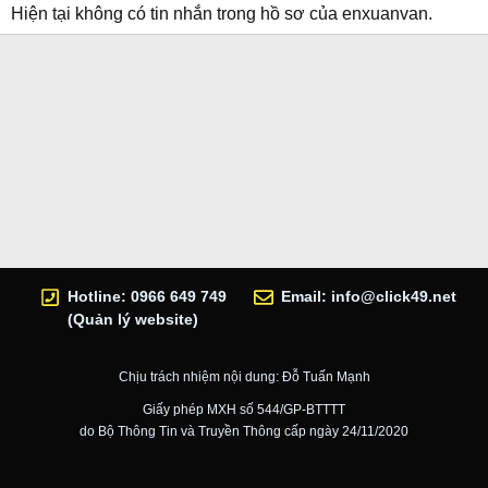
Hiện tại không có tin nhắn trong hồ sơ của enxuanvan.
Hotline: 0966 649 749
Email:
info@click49.net
(Quản lý website)
Chịu trách nhiệm nội dung: Đỗ Tuấn Mạnh
Giấy phép MXH số 544/GP-BTTTT
do Bộ Thông Tin và Truyền Thông cấp ngày 24/11/2020