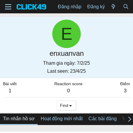
Đăng nhập
Đăng ký
E
enxuanvan
Tham gia ngày
7/2/25
Last seen
23/4/25
Bài viết
Reaction score
Điểm
1
0
3
Find
Tin nhắn hồ sơ
Hoạt động mới nhất
Các bài đăng
Về tô