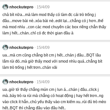
nhockutepro
15/4/09
chả bít nữa...mà làm mod thấy có làm đc cái trò trống j
đâu...move bài nè..xóa bài nè..edit lại...chẳng có j hơn..thế
mà mod nhìu ..con các mod chuyên các box riêng chẳn thấy
làm j hết...chán..chỉ có đc thời gian đầu à
nhockutepro
15/4/09
ua...mà cm cũng chẳng bít cm j hết...chán j đâu...BQT lâu
lắm rùi đó..mà giờ thấy mod với smod nhìu quá..chẳng bít
làm trò trống j hết trơn..chán vãi
nhockutepro
15/4/09
ua..giờ tớ thấy chẳng mún cm j lun á...chán j đâu..click j
mà..bày trò ra rùi mà chẳng có hoạt động j hay hết trơn..ng
vào click ít hẳn..chủ yếu thấy vào cm kiếm xu..rùi đủ trò mèo
hết..BQT thì chẳng đâu vào đâu hết..