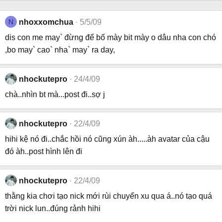
N
nhoxxomchua
5/5/09
dis con me may` đừng để bố mày bit mày o dâu nha con chó
,bo may` cao` nha` may` ra day,
nhockutepro
24/4/09
chà..nhìn bt mà...post đi..sợ j
nhockutepro
22/4/09
hihi kệ nó đi..chắc hồi nó cũng xún àh.....àh avatar của cậu
đó àh..post hình lên đi
nhockutepro
22/4/09
thằng kia chơi tạo nick mới rùi chuyển xu qua á..nó tạo quá
trời nick lun..đúng rảnh hihi