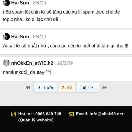
Hải Sơn
8/4/09
nếu spam tốt chín tớ sẽ tặng cậu xu !!! spam theo chủ để
topic nha , ko đi lạc chủ đề .
Hải Sơn
8/4/09
Ai sai tớ sẽ nhắt nhở , còn cậu nên tự biết phãi làm gì nha !!!
nhOkkEn_stYlE.h2
29/3/09
namlunkut3_dautay ^^!
First
Last
Trước
2 of 3
Tiếp
Hotline: 0966 649 749
Email:
info@click49.net
(Quản lý website)