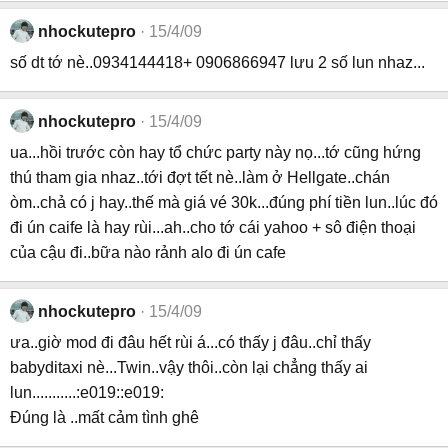
nhockutepro
15/4/09
số dt tớ nè..0934144418+ 0906866947 lưu 2 số lun nhaz...
nhockutepro
15/4/09
ua...hồi trước còn hay tổ chức party này nọ...tớ cũng hứng
thú tham gia nhaz..tới đợt tết nè..làm ở Hellgate..chán
òm..chả có j hay..thế mà giá vé 30k...đúng phí tiền lun..lúc đó
đi ún caife là hay rùi...ah..cho tớ cái yahoo + sô điện thoại
của cậu đi..bữa nào rảnh alo đi ún cafe
nhockutepro
15/4/09
ưa..giờ mod đi đâu hết rùi á...có thấy j đâu..chỉ thấy
babyditaxi nè...Twin..vậy thôi..còn lại chẳng thấy ai
lun...........:e019::e019:
Đúng là ..mất cảm tình ghê