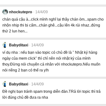
nhockutepro
14/4/09
chán quá cậu à...click mình nghĩ lại thây chán òm...spam cho
nhộn nhịp thi bị cấm...chán ghê...cậu lên 4k rùi nhaz..đứng
thứ 2 lun hen...
Babyditaxi
14/4/09
ví dụ nha : nếu bạn vào topic có chủ đề là '' Nhật ký hàng
ngày của mem click" thì chỉ nên nói nhật ký của mình
thoy.Đừng nói chuyện cá nhân với nhockutepro.Nếu muốn
nói riêng 2 bạn có thể ra y!h
Babyditaxi
14/4/09
Đề nghị bạn tránh spam trong diễn đàn.TRả lời topic thì trả
lời đúng chủ đề đưa ra nha