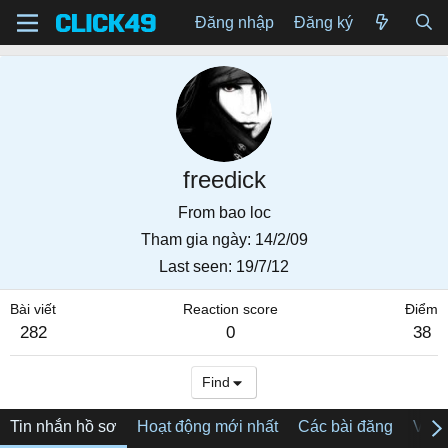
Đăng nhập
Đăng ký
freedick
From
bao loc
Tham gia ngày
14/2/09
Last seen
19/7/12
Bài viết
Reaction score
Điểm
282
0
38
Find
Tin nhắn hồ sơ
Hoạt động mới nhất
Các bài đăng
Về tô