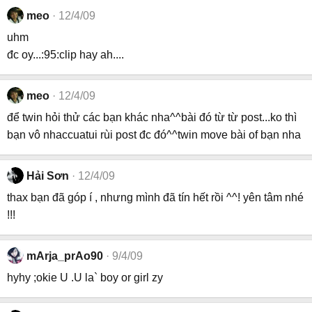
meo
12/4/09
uhm
đc oy...:95:clip hay ah....
meo
12/4/09
để twin hỏi thử các bạn khác nha^^bài đó từ từ post...ko thì
bạn vô nhaccuatui rùi post đc đó^^twin move bài of bạn nha
Hải Sơn
12/4/09
thax bạn đã góp í , nhưng mình đã tín hết rồi ^^! yên tâm nhé
!!!
mArja_prAo90
9/4/09
hyhy ;okie U .U la` boy or girl zy