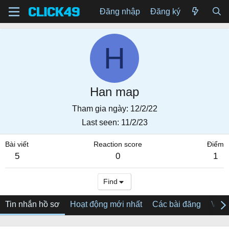
Đăng nhập
Đăng ký
H
Han map
Tham gia ngày
12/2/22
Last seen
11/2/23
Bài viết
Reaction score
Điểm
5
0
1
Find
Tin nhắn hồ sơ
Hoạt động mới nhất
Các bài đăng
Về tô