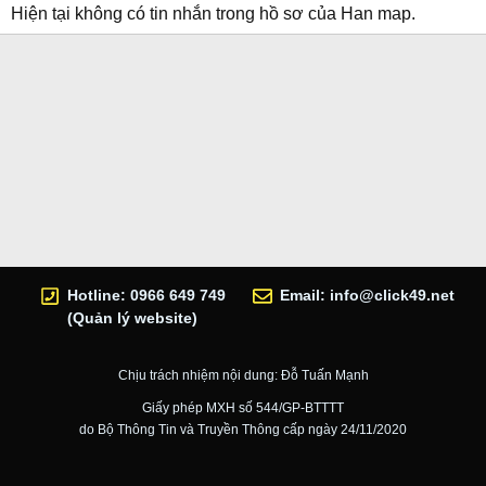
Hiện tại không có tin nhắn trong hồ sơ của Han map.
Hotline: 0966 649 749
Email:
info@click49.net
(Quản lý website)
Chịu trách nhiệm nội dung: Đỗ Tuấn Mạnh
Giấy phép MXH số 544/GP-BTTTT
do Bộ Thông Tin và Truyền Thông cấp ngày 24/11/2020