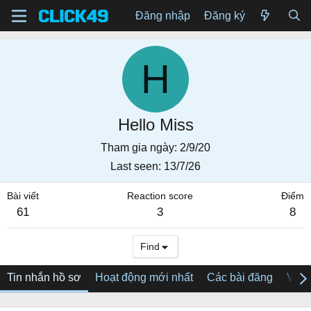
Đăng nhập
Đăng ký
H
Hello Miss
Tham gia ngày
2/9/20
Last seen
13/7/26
Bài viết
Reaction score
Điểm
61
3
8
Find
Tin nhắn hồ sơ
Hoạt động mới nhất
Các bài đăng
Về tô