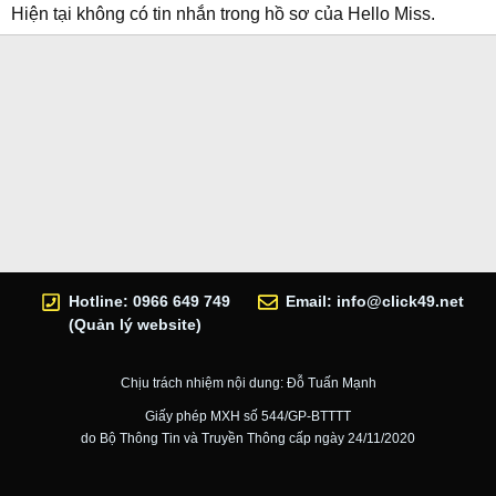
Hiện tại không có tin nhắn trong hồ sơ của Hello Miss.
Hotline: 0966 649 749
Email:
info@click49.net
(Quản lý website)
Chịu trách nhiệm nội dung: Đỗ Tuấn Mạnh
Giấy phép MXH số 544/GP-BTTTT
do Bộ Thông Tin và Truyền Thông cấp ngày 24/11/2020