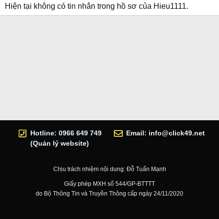
Hiện tại không có tin nhắn trong hồ sơ của Hieu1111.
Hotline: 0966 649 749
Email:
info@click49.net
(Quản lý website)
Chịu trách nhiệm nội dung: Đỗ Tuấn Mạnh
Giấy phép MXH số 544/GP-BTTTT
do Bộ Thông Tin và Truyền Thông cấp ngày 24/11/2020