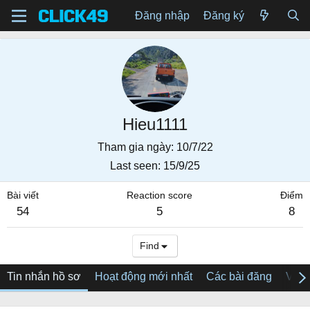
Đăng nhập
Đăng ký
Hieu1111
Tham gia ngày
10/7/22
Last seen
15/9/25
Bài viết
Reaction score
Điểm
54
5
8
Find
Tin nhắn hồ sơ
Hoạt động mới nhất
Các bài đăng
Về tô