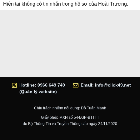
Hiện tại không có tin nhắn trong hồ sơ của Hoài Trương.
Hotline: 0966 649 749
Email:
info@click49.net
(Quản lý website)
Chịu trách nhiệm nội dung: Đỗ Tuấn Mạnh
Giấy phép MXH số 544/GP-BTTTT
do Bộ Thông Tin và Truyền Thông cấp ngày 24/11/2020