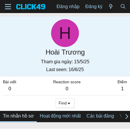
Đăng nhập
Đăng ký
H
Hoài Trương
Tham gia ngày
15/5/25
Last seen
16/6/25
Bài viết
Reaction score
Điểm
0
0
1
Find
Tin nhắn hồ sơ
Hoạt động mới nhất
Các bài đăng
Về tô