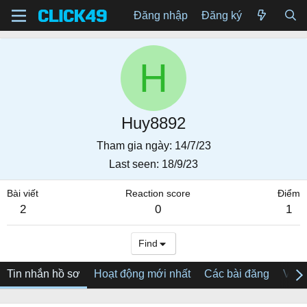
Đăng nhập
Đăng ký
H
Huy8892
Tham gia ngày
14/7/23
Last seen
18/9/23
Bài viết
Reaction score
Điểm
2
0
1
Find
Tin nhắn hồ sơ
Hoạt động mới nhất
Các bài đăng
Về tô