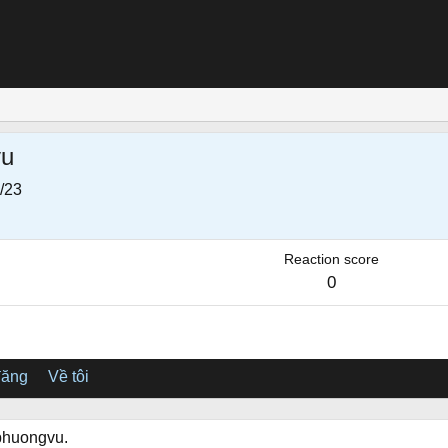
vu
/23
Reaction score
0
đăng
Về tôi
hphuongvu.