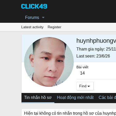
Forums
Latest activity
Register
huynhphuong
Tham gia ngày
25/11
Last seen
23/6/26
Bài viết
14
Find
Tin nhắn hồ sơ
Hoạt động mới nhất
Các bài 
Hiện tại không có tin nhắn trong hồ sơ của huyn