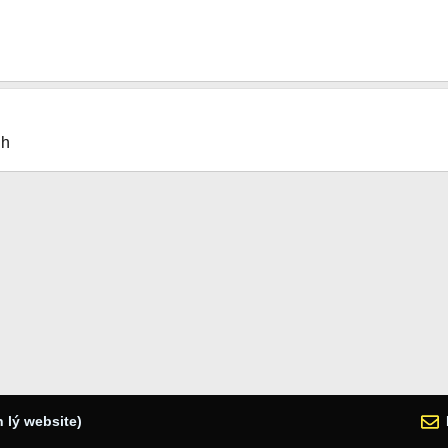
lh
 lý website)