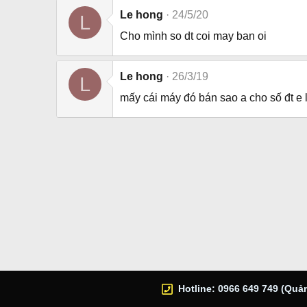
Le hong
24/5/20
L
Cho mình so dt coi may ban oi
Le hong
26/3/19
L
mấy cái máy đó bán sao a cho số đt e 
Hotline: 0966 649 749 (Quản