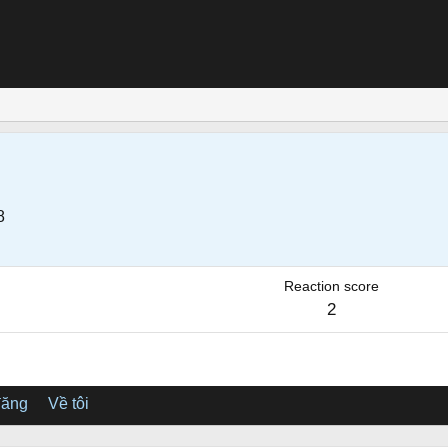
8
Reaction score
2
đăng
Về tôi