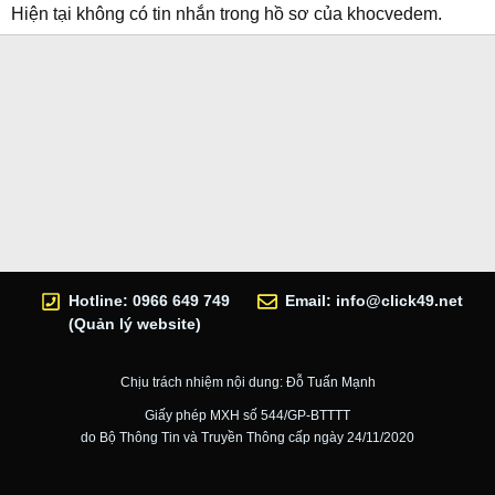
Hiện tại không có tin nhắn trong hồ sơ của khocvedem.
Hotline: 0966 649 749
Email:
info@click49.net
(Quản lý website)
Chịu trách nhiệm nội dung: Đỗ Tuấn Mạnh
Giấy phép MXH số 544/GP-BTTTT
do Bộ Thông Tin và Truyền Thông cấp ngày 24/11/2020