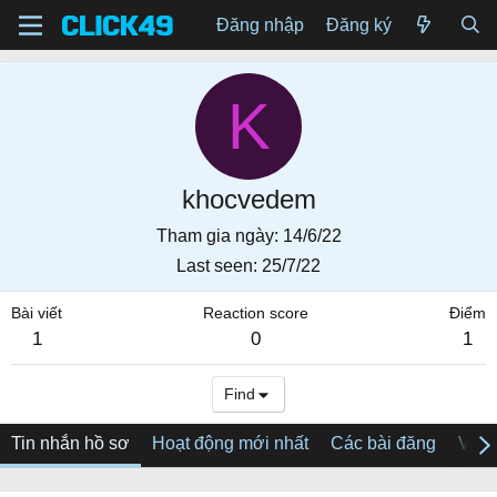
Đăng nhập
Đăng ký
K
khocvedem
Tham gia ngày
14/6/22
Last seen
25/7/22
Bài viết
Reaction score
Điểm
1
0
1
Find
Tin nhắn hồ sơ
Hoạt động mới nhất
Các bài đăng
Về tô