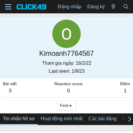
Đăng nhập
Đăng ký
Kimoanh7764567
Tham gia ngày
16/2/22
Last seen
1/9/23
Bài viết
Reaction score
Điểm
3
0
1
Find
Tin nhắn hồ sơ
Hoạt động mới nhất
Các bài đăng
Về tô