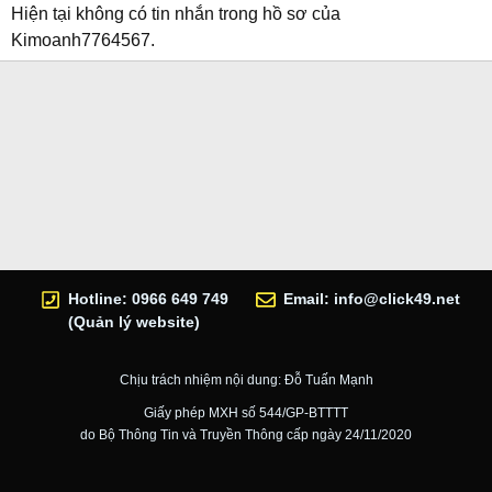
Hiện tại không có tin nhắn trong hồ sơ của
Kimoanh7764567.
Hotline: 0966 649 749
Email:
info@click49.net
(Quản lý website)
Chịu trách nhiệm nội dung: Đỗ Tuấn Mạnh
Giấy phép MXH số 544/GP-BTTTT
do Bộ Thông Tin và Truyền Thông cấp ngày 24/11/2020