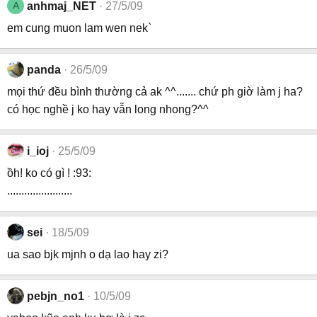
A
anhmaj_NET
27/5/09
em cung muon lam wen nek`
panda
26/5/09
mọi thứ đều bình thường cả ak ^^....... chứ ph giờ làm j ha?
có học nghề j ko hay vẫn long nhong?^^
i_ioj
25/5/09
ồh! ko có gì ! :93:
.......................
sei
18/5/09
ua sao bjk mjnh o dạ lao hay zi?
pebjn_no1
10/5/09