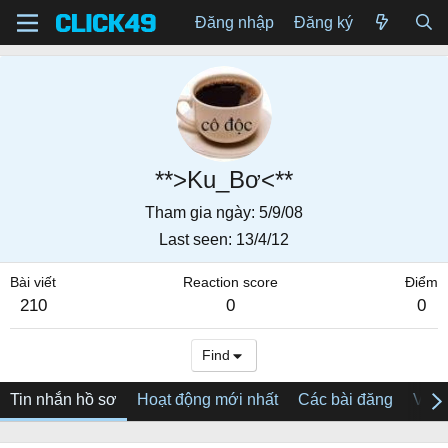
Đăng nhập
Đăng ký
**>Ku_Bơ<**
Tham gia ngày
5/9/08
Last seen
13/4/12
Bài viết
Reaction score
Điểm
210
0
0
Find
Tin nhắn hồ sơ
Hoạt động mới nhất
Các bài đăng
Về tô