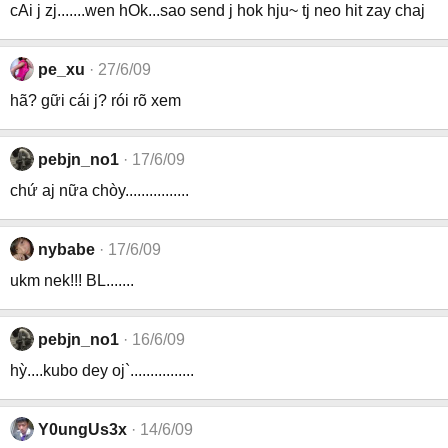
cAi j zj.......wen hOk...sao send j hok hju~ tj neo hit zay chaj
pe_xu
27/6/09
hã? gữi cái j? rói rõ xem
pebjn_no1
17/6/09
chứ aj nữa chòy................
nybabe
17/6/09
ukm nek!!! BL.......
pebjn_no1
16/6/09
hỳ....kubo dey oj`................
Y0ungUs3x
14/6/09