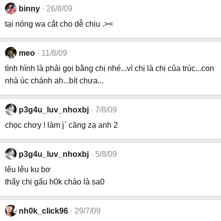
binny
26/8/09
tại nóng wa cắt cho dễ chịu .><
meo
11/8/09
tình hình là phải gọi bằng chị nhé...vì chị là chị của trúc...con
nhà úc chánh ah...bít chưa...
p3g4u_luv_nhoxbj
7/8/09
chọc chơy ! làm j` căng zạ anh 2
p3g4u_luv_nhoxbj
5/8/09
lêu lêu ku bơ
thấy chị gấu h0k chào là sa0
nh0k_click96
29/7/09