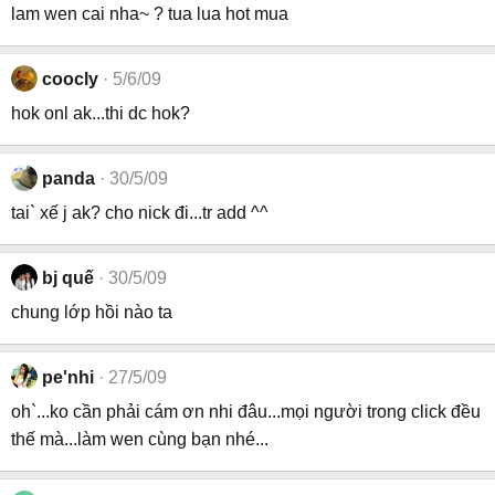
lam wen cai nha~ ? tua lua hot mua
coocly
5/6/09
hok onl ak...thi dc hok?
panda
30/5/09
tai` xế j ak? cho nick đi...tr add ^^
bj quế
30/5/09
chung lớp hồi nào ta
pe'nhi
27/5/09
oh`...ko cần phải cám ơn nhi đâu...mọi người trong click đều
thế mà...làm wen cùng bạn nhé...