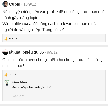
Cupid
10/9/12
Nói chuyện riêng nên vào profile để nói sẽ tiện hơn bạn nhé!
tránh gây loãng topic
Vào profile của ai đó bằng cách click vào username của
người đó và chọn tiếp "Trang hồ sơ"
sccd7
R
e
a
lật đật_phiêu du 86
9/9/12
c
Chích choác, chém chúng chết. cho chúng chừa cái chứng
t
chích choác!
i
o
bé Shi
n
R
s
e
Gấu Mèo
:
a
đừng vậy chứ anh ,ác thế
c
24/9/12
t
i
o