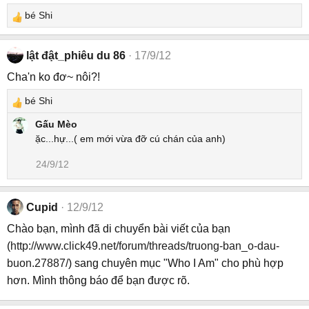
o
bé Shi
n
R
s
e
:
a
lật đật_phiêu du 86
17/9/12
c
Cha'n ko đơ~ nôi?!
t
i
bé Shi
R
o
e
n
Gấu Mèo
a
s
ặc...hự...( em mới vừa đỡ cú chán của anh)
c
:
24/9/12
t
i
o
Cupid
12/9/12
n
s
Chào bạn, mình đã di chuyển bài viết của bạn
:
(
http://www.click49.net/forum/threads/truong-ban_o-dau-
buon.27887/
) sang chuyên mục "Who I Am" cho phù hợp
hơn. Mình thông báo để bạn được rõ.