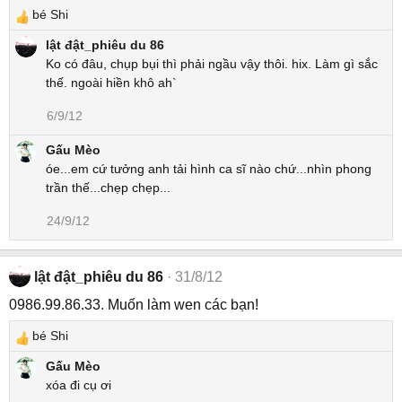
bé Shi
R
e
lật đật_phiêu du 86
a
Ko có đâu, chụp bụi thì phải ngầu vậy thôi. hix. Làm gì sắc
c
thế. ngoài hiền khô ah`
t
6/9/12
i
o
Gấu Mèo
n
óe...em cứ tưởng anh tải hình ca sĩ nào chứ...nhìn phong
s
trần thế...chẹp chẹp...
:
24/9/12
lật đật_phiêu du 86
31/8/12
0986.99.86.33. Muốn làm wen các bạn!
bé Shi
R
e
Gấu Mèo
a
xóa đi cụ ơi
c