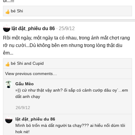
đi...!!!
bé Shi
R
e
a
lật đật_phiêu du 86
25/9/12
c
Rồi một ngày, một ngày ta có nhau, trong ánh mắt chợt rạng
t
rỡ nụ cười...Dù không bên em nhưng trong lòng thật dịu
i
o
êm...
n
bé Shi
and
Cupid
s
R
:
e
View previous comments…
a
Gấu Mèo
c
=)) cứ như thật vậy anh? ối sắp có cảnh cướp dâu oy`...em
t
dắt anh chạy
i
o
26/9/12
n
s
lật đật_phiêu du 86
:
Mình bỏ trốn mà dắt người ta chạy??? ai hiểu nổi dùm tôi
hok nè!