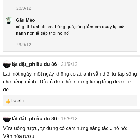
28/9/12
Gấu Mèo
có gì thì anh đi sau hứng quả,cùng lắm em quay lại cử
hành hôn lễ tiếp thôi!hố hố
29/9/12
lật đật_phiêu du 86
21/9/12
Lại một ngày, một ngày không có ai, anh vẫn thế, tự tập sống
cho riêng mình...Dù cô đơn thôi nhưng trong lòng được tự
do...
bé Shi
R
e
a
lật đật_phiêu du 86
18/9/12
c
Vừa uống rượu, tự dưng có cảm hứng sáng tác... hô hô:
t
Văn hóa rượu!
i