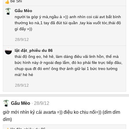
bé Shi
R
e
Gấu Mèo
a
người ta góp ý mà,ngầu à =)) anh nhìn coi cái avt bất bình
c
thường ko nà,1 tay đã đút túi quần ,tay kia vuốt tóc,thái độ
t
gì đấy =))
i
28/9/12
o
n
lật đật_phiêu du 86
s
thái độ õng ẹo, hê hê, làm dáng điêu vãi linh hồn, thế mà
:
bức hình này ở ngoài đẹp lắm, đó ko phải file trực tiếp đâu,
chụp qua đt đó em! ông thợ ảnh giữ lại 1 bức treo tường
mà! hé hé
28/9/12
Gấu Mèo
28/9/12
giờ mới nhìn kỷ cái avarta =)) điệu ko chịu nổi=)) (dìm dìm
dìm)