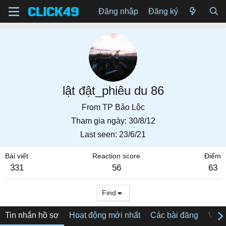
Đăng nhập
Đăng ký
lật đật_phiêu du 86
From
TP Bảo Lộc
Tham gia ngày
30/8/12
Last seen
23/6/21
Bài viết
Reaction score
Điểm
331
56
63
Find
Tin nhắn hồ sơ
Hoạt động mới nhất
Các bài đăng
Về tô