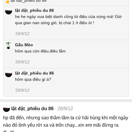
lật đật_phiêu du 86
R
e
lật đật_phiêu du 86
a
he he ngày xưa biệt danh công tử điệu của vùng mà! Giờ
c
qua gian nan sóng gió, bị chai 1 ít điệu òi !
t
28/9/12
i
o
Gấu Mèo
n
hôm qua còn điệu,điêu lắm
s
:
28/9/12
lật đật_phiêu du 86
hôm qua điệu gì á?
28/9/12
lật đật_phiêu du 86
28/9/12
hp đã đến, nhưng sao thâm tâm ta cứ hãi hùng khi một ngày
nào đó tình yêu rời xa và trốn chạy...xin em mãi đừng ra