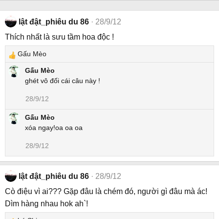
lật đật_phiêu du 86
28/9/12
Thích nhất là sưu tầm hoa độc !
Gấu Mèo
R
e
Gấu Mèo
a
ghét vô đối cái câu này !
c
28/9/12
t
i
Gấu Mèo
o
xóa ngay!oa oa oa
n
s
28/9/12
:
lật đật_phiêu du 86
28/9/12
Cò điệu vì ai??? Gặp đâu là chém đó, người gì đâu mà ác!
Dìm hàng nhau hok ah`!