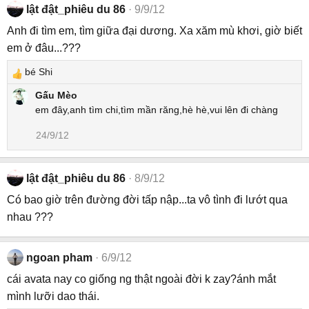
lật đật_phiêu du 86
9/9/12
n
s
Anh đi tìm em, tìm giữa đại dương. Xa xăm mù khơi, giờ biết
:
em ở đâu...???
bé Shi
R
e
Gấu Mèo
a
em đây,anh tìm chi,tìm mần răng,hè hè,vui lên đi chàng
c
24/9/12
t
i
o
lật đật_phiêu du 86
8/9/12
n
s
Có bao giờ trên đường đời tấp nập...ta vô tình đi lướt qua
:
nhau ???
ngoan pham
6/9/12
cái avata nay co giống ng thật ngoài đời k zay?ánh mắt
mình lưỡi dao thái.