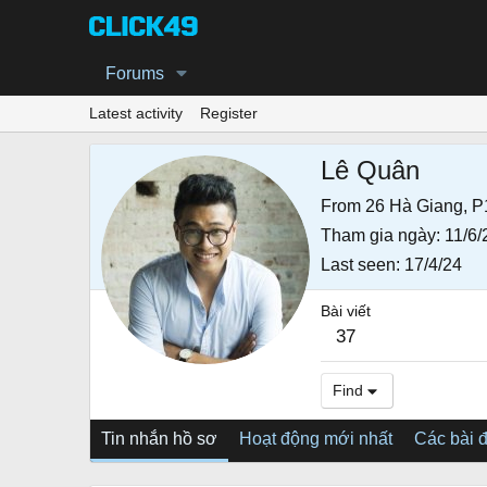
Forums
Latest activity
Register
Lê Quân
From
26 Hà Giang, P
Tham gia ngày
11/6/
Last seen
17/4/24
Bài viết
37
Find
Tin nhắn hồ sơ
Hoạt động mới nhất
Các bài 