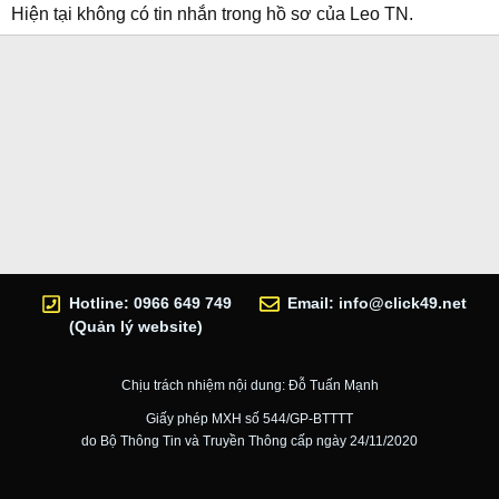
Hiện tại không có tin nhắn trong hồ sơ của Leo TN.
Hotline: 0966 649 749
Email:
info@click49.net
(Quản lý website)
Chịu trách nhiệm nội dung: Đỗ Tuấn Mạnh
Giấy phép MXH số 544/GP-BTTTT
do Bộ Thông Tin và Truyền Thông cấp ngày 24/11/2020