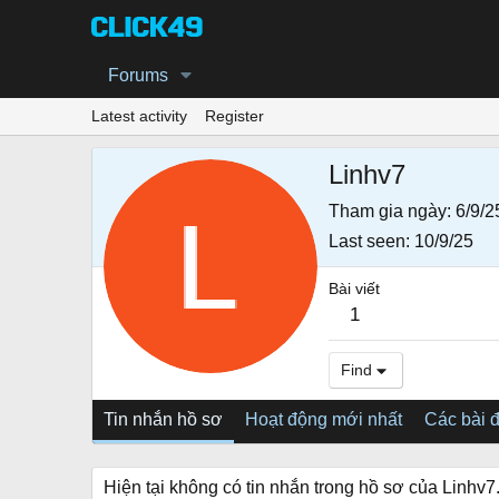
Forums
Latest activity
Register
Linhv7
Tham gia ngày
6/9/2
Last seen
10/9/25
Bài viết
1
Find
Tin nhắn hồ sơ
Hoạt động mới nhất
Các bài 
Hiện tại không có tin nhắn trong hồ sơ của Linhv7