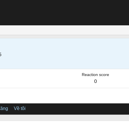
5
Reaction score
0
đăng
Về tôi
.