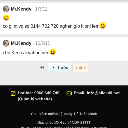
Mr.Kendy
1/3/11
co gi nt vo so 0144 702 720 nghen gio it onl lem
Mr.Kendy
10/2/11
cho Ken cái yahoo nèo
First
Trước
2 of 2
Hotline: 0966 649 749
Email:
info@click49.net
(Quản lý website)
Chịu trách nhiệm nội dung: Đỗ Tuấn Mạnh
Giấy phép MXH số 544/GP-BTTTT