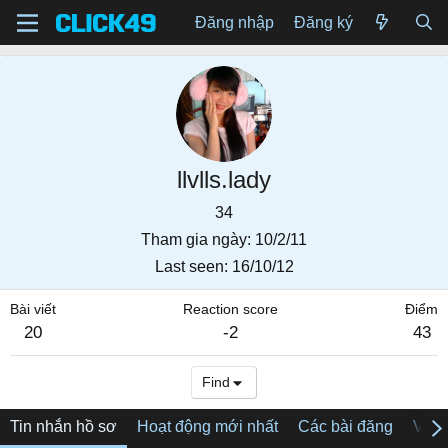
Đăng nhập
Đăng ký
llvlls.lady
34
Tham gia ngày
10/2/11
Last seen
16/10/12
Bài viết
Reaction score
Điểm
20
-2
43
Find
Tin nhắn hồ sơ
Hoạt động mới nhất
Các bài đăng
Về tô