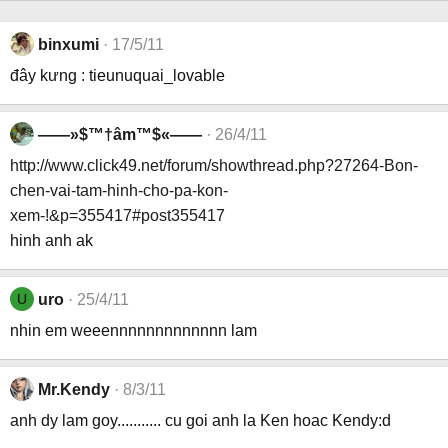
binxumi
17/5/11
đây kưng : tieunuquai_lovable
——»$™†âm™$«——
26/4/11
http://www.click49.net/forum/showthread.php?27264-Bon-
chen-vai-tam-hinh-cho-pa-kon-
xem-!&p=355417#post355417
hinh anh ak
U
uro
25/4/11
nhin em weeennnnnnnnnnnnn lam
Mr.Kendy
8/3/11
anh dy lam goy........... cu goi anh la Ken hoac Kendy:d