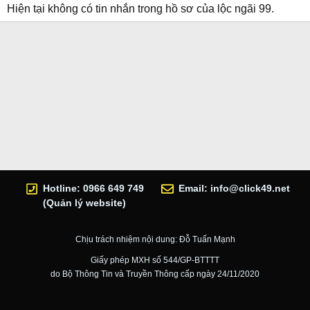
Hiện tại không có tin nhắn trong hồ sơ của lộc ngãi 99.
Hotline: 0966 649 749
Email:
info@click49.net
(Quản lý website)
Chịu trách nhiệm nội dung: Đỗ Tuấn Mạnh
Giấy phép MXH số 544/GP-BTTTT
do Bộ Thông Tin và Truyền Thông cấp ngày 24/11/2020