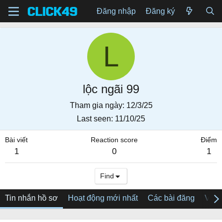
Đăng nhập
Đăng ký
L
lộc ngãi 99
Tham gia ngày
12/3/25
Last seen
11/10/25
Bài viết
Reaction score
Điểm
1
0
1
Find
Tin nhắn hồ sơ
Hoạt động mới nhất
Các bài đăng
Về tô