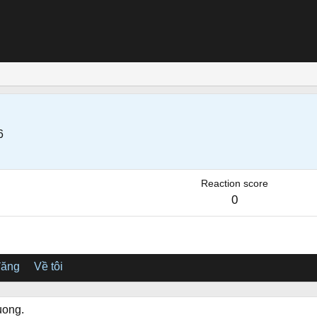
6
Reaction score
0
đăng
Về tôi
uong.