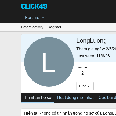
Forums
Latest activity
Register
LongLuong
Tham gia ngày
2/6/2
Last seen
11/6/26
Bài viết
2
Find
Tin nhắn hồ sơ
Hoạt động mới nhất
Các bài 
Hiện tại không có tin nhắn trong hồ sơ của LongL