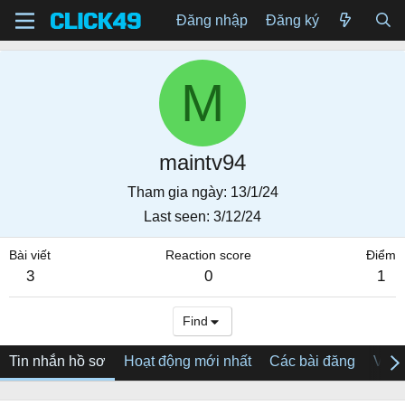
Đăng nhập
Đăng ký
M
maintv94
Tham gia ngày
13/1/24
Last seen
3/12/24
Bài viết
Reaction score
Điểm
3
0
1
Find
Tin nhắn hồ sơ
Hoạt động mới nhất
Các bài đăng
Về tô