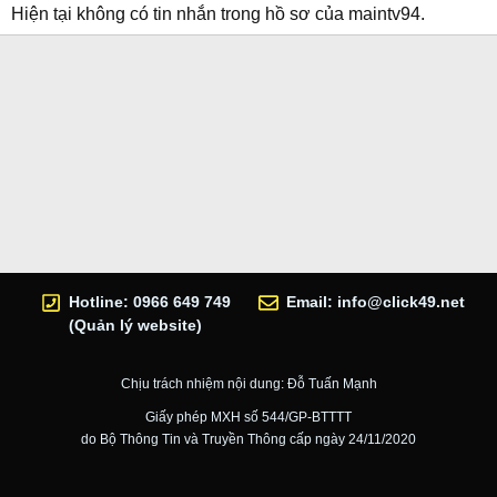
Hiện tại không có tin nhắn trong hồ sơ của maintv94.
Hotline: 0966 649 749
Email:
info@click49.net
(Quản lý website)
Chịu trách nhiệm nội dung: Đỗ Tuấn Mạnh
Giấy phép MXH số 544/GP-BTTTT
do Bộ Thông Tin và Truyền Thông cấp ngày 24/11/2020