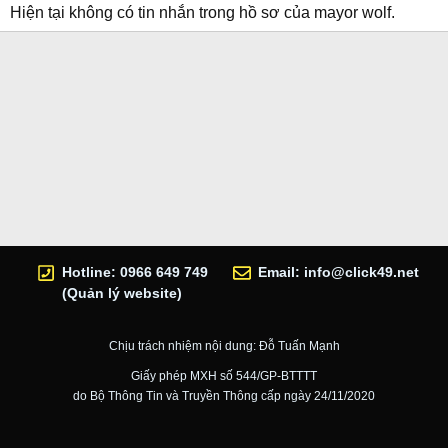
Hiện tại không có tin nhắn trong hồ sơ của mayor wolf.
Hotline: 0966 649 749
Email:
info@click49.net
(Quản lý website)
Chịu trách nhiệm nội dung: Đỗ Tuấn Mạnh
Giấy phép MXH số 544/GP-BTTTT
do Bộ Thông Tin và Truyền Thông cấp ngày 24/11/2020