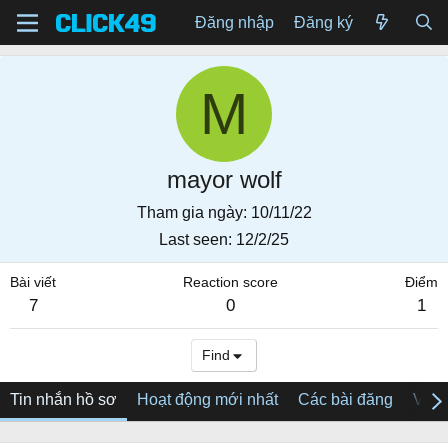
Đăng nhập
Đăng ký
M
mayor wolf
Tham gia ngày
10/11/22
Last seen
12/2/25
Bài viết
Reaction score
Điểm
7
0
1
Find
Tin nhắn hồ sơ
Hoạt động mới nhất
Các bài đăng
Về tô