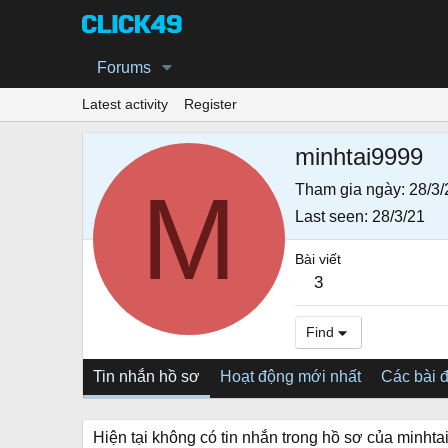
Forums
Latest activity
Register
minhtai9999
M
Tham gia ngày
28/3/
Last seen
28/3/21
Bài viết
3
Find
Tin nhắn hồ sơ
Hoạt động mới nhất
Các bài 
Hiện tại không có tin nhắn trong hồ sơ của minhta