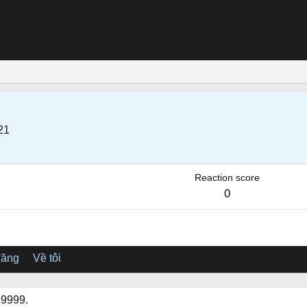
21
Reaction score
0
đăng
Về tôi
i9999.