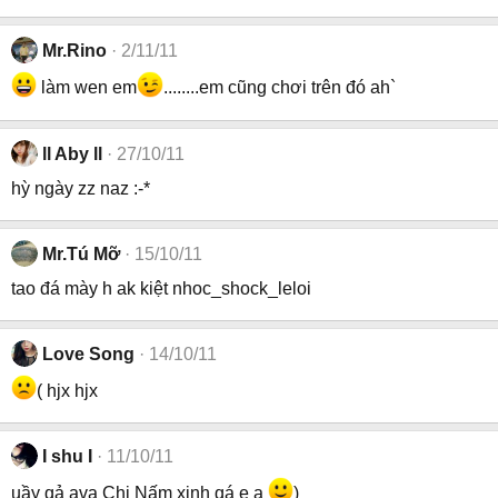
Mr.Rino
2/11/11
làm wen em
........em cũng chơi trên đó ah`
ll Aby ll
27/10/11
hỳ ngày zz naz :-*
Mr.Tú Mỡ
15/10/11
tao đá mày h ak kiệt nhoc_shock_leloi
Love Song
14/10/11
( hjx hjx
I shu I
11/10/11
uầy qả ava Chị Nấm xinh qá e ạ
)