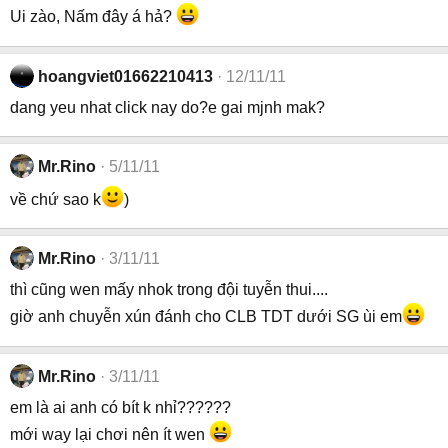
Ui zào, Nấm đây á hả?
hoangviet01662210413
12/11/11
dang yeu nhat click nay do?e gai mjnh mak?
Mr.Rino
5/11/11
về chứ sao k
)
Mr.Rino
3/11/11
thì cũng wen mấy nhok trong đội tuyễn thui....
giờ anh chuyễn xún đánh cho CLB TDT dưới SG ùi em
Mr.Rino
3/11/11
em là ai anh có bít k nhỉ??????
mới way lại chơi nên ít wen