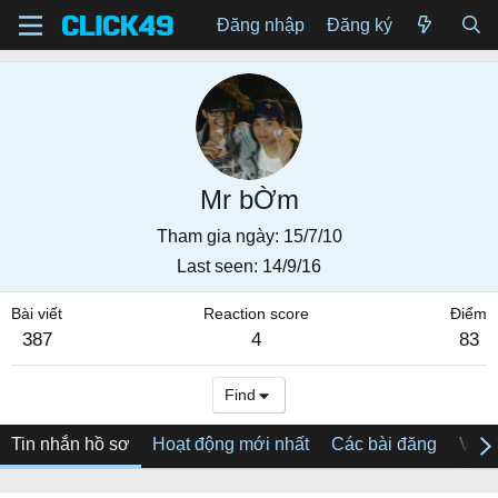
Đăng nhập
Đăng ký
Mr bỜm
Tham gia ngày
15/7/10
Last seen
14/9/16
Bài viết
Reaction score
Điểm
387
4
83
Find
Tin nhắn hồ sơ
Hoạt động mới nhất
Các bài đăng
Về tô