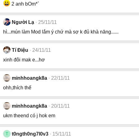
2 anh bOm*`
Người Lạ
25/11/11
hì...mún làm Mod lắm ý chứ mà sợ k đủ khà năng......
Tí Điệu
24/11/11
xinh đôi mak e...hơ
minhhoangk8a
22/11/11
ohh,thích thế
minhhoangk8a
20/11/11
ukm theend có j hok em
T
t0ngth0ng7l0v3
15/11/11