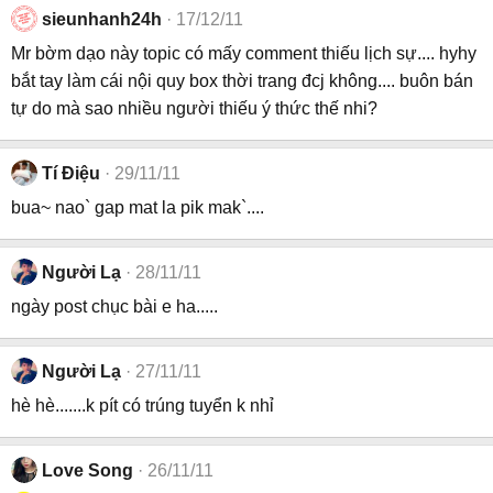
sieunhanh24h
17/12/11
Mr bờm dạo này topic có mấy comment thiếu lịch sự.... hyhy
bắt tay làm cái nội quy box thời trang đcj không.... buôn bán
tự do mà sao nhiều người thiếu ý thức thế nhi?
Tí Điệu
29/11/11
bua~ nao` gap mat la pik mak`....
Người Lạ
28/11/11
ngày post chục bài e ha.....
Người Lạ
27/11/11
hè hè.......k pít có trúng tuyển k nhỉ
Love Song
26/11/11