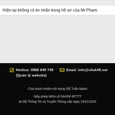
Hiện tại không có tin nhắn trong hồ sơ của Mr Phạm.
Hotline: 0966 649 749
Email:
info@click49.net
(Quản lý website)
Chịu trách nhiệm nội dung: Đỗ Tuấn Mạnh
Giấy phép MXH số 544/GP-BTTTT
do Bộ Thông Tin và Truyền Thông cấp ngày 24/11/2020