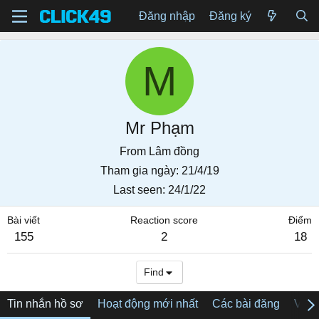
Đăng nhập
Đăng ký
M
Mr Phạm
From
Lâm đồng
Tham gia ngày
21/4/19
Last seen
24/1/22
Bài viết
Reaction score
Điểm
155
2
18
Find
Tin nhắn hồ sơ
Hoạt động mới nhất
Các bài đăng
Về tô