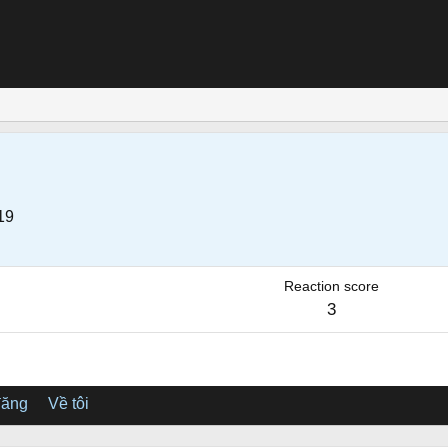
19
Reaction score
3
đăng
Về tôi