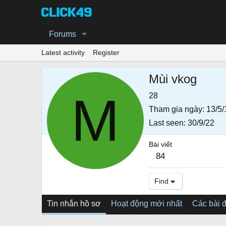
Forums
Latest activity
Register
Mùi vkog
M
28
Tham gia ngày
13/5/
Last seen
30/9/22
Bài viết
84
Find
Tin nhắn hồ sơ
Hoạt động mới nhất
Các bài 