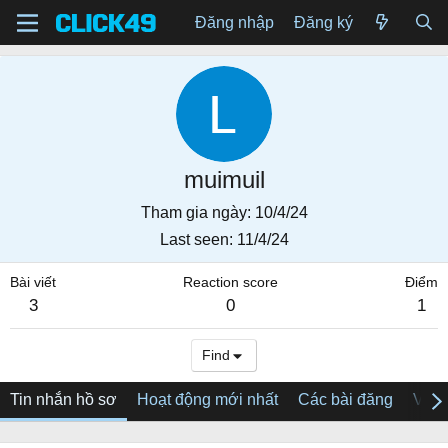
Đăng nhập
Đăng ký
muimuil
Tham gia ngày
10/4/24
Last seen
11/4/24
Bài viết
Reaction score
Điểm
3
0
1
Find
Tin nhắn hồ sơ
Hoạt động mới nhất
Các bài đăng
Về tô