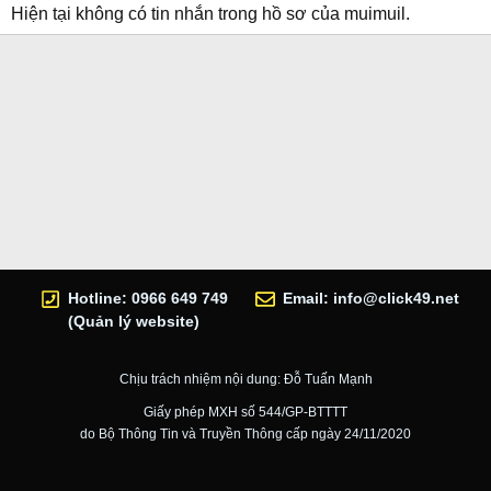
Hiện tại không có tin nhắn trong hồ sơ của muimuil.
Hotline: 0966 649 749
Email:
info@click49.net
(Quản lý website)
Chịu trách nhiệm nội dung: Đỗ Tuấn Mạnh
Giấy phép MXH số 544/GP-BTTTT
do Bộ Thông Tin và Truyền Thông cấp ngày 24/11/2020