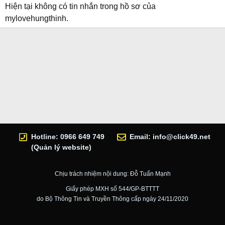
Hiện tại không có tin nhắn trong hồ sơ của
mylovehungthinh.
Hotline: 0966 649 749
Email:
info@click49.net
(Quản lý website)
Chịu trách nhiệm nội dung: Đỗ Tuấn Mạnh
Giấy phép MXH số 544/GP-BTTTT
do Bộ Thông Tin và Truyền Thông cấp ngày 24/11/2020