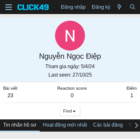
Đăng nhập
Đăng ký
Nguyễn Ngọc Điệp
Tham gia ngày
5/4/24
Last seen
27/10/25
Bài viết
Reaction score
Điểm
23
0
1
Find
Tin nhắn hồ sơ
Hoạt động mới nhất
Các bài đăng
Về tô