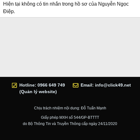
Hiện tại không có tin nhắn trong hồ sơ của Nguyễn Ngọc
Điệp.
Hotline: 0966 649 749
Email:
info@click49.net
(Quản lý website)
Chịu trách nhiệm nội dung: Đỗ Tuấn Mạnh
Giấy phép MXH số 544/GP-BTTTT
do Bộ Thông Tin và Truyền Thông cấp ngày 24/11/2020