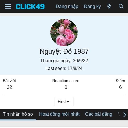
Đăng nhập
Đăng ký
Nguyệt Đỗ 1987
Tham gia ngày
30/5/22
Last seen
17/8/24
Bài viết
Reaction score
Điểm
32
0
6
Find
Tin nhắn hồ sơ
Hoạt động mới nhất
Các bài đăng
Về tô