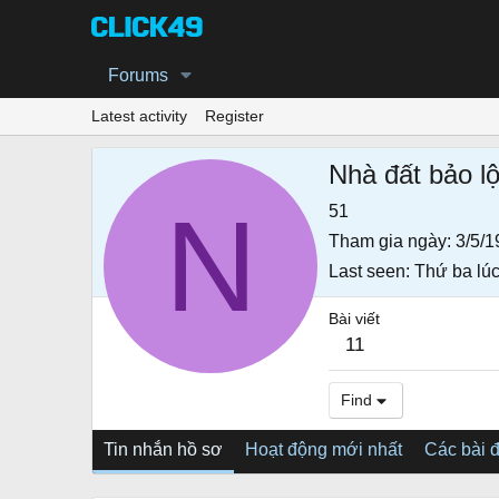
Forums
Latest activity
Register
Nhà đất bảo l
N
51
Tham gia ngày
3/5/1
Last seen
Thứ ba lúc
Bài viết
11
Find
Tin nhắn hồ sơ
Hoạt động mới nhất
Các bài 