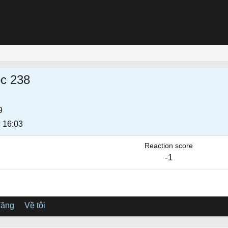
ộc 238
9
 16:03
Reaction score
-1
đăng
Về tôi